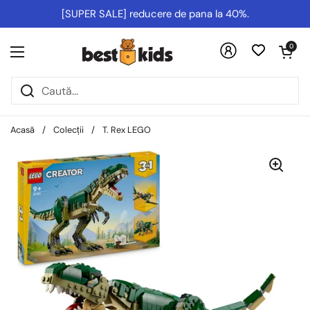
Salt la conținut
[SUPER SALE] reducere de pana la 40%.
Deschideți co
0
Deschideți meniul
Acasă
/
Colecții
/
T. Rex LEGO