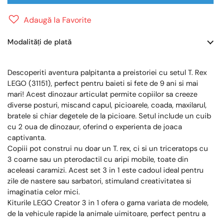
Adaugă la Favorite
Modalități de plată
Descoperiti aventura palpitanta a preistoriei cu setul T. Rex
LEGO (31151), perfect pentru baieti si fete de 9 ani si mai
mari! Acest dinozaur articulat permite copiilor sa creeze
diverse posturi, miscand capul, picioarele, coada, maxilarul,
bratele si chiar degetele de la picioare. Setul include un cuib
cu 2 oua de dinozaur, oferind o experienta de joaca
captivanta.
Copiii pot construi nu doar un T. rex, ci si un triceratops cu
3 coarne sau un pterodactil cu aripi mobile, toate din
aceleasi caramizi. Acest set 3 in 1 este cadoul ideal pentru
zile de nastere sau sarbatori, stimuland creativitatea si
imaginatia celor mici.
Kiturile LEGO Creator 3 in 1 ofera o gama variata de modele,
de la vehicule rapide la animale uimitoare, perfect pentru a