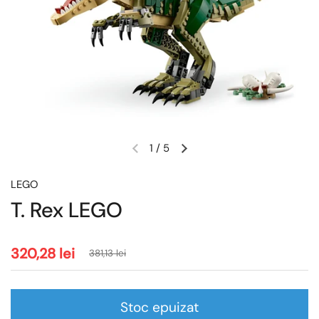
1
/
5
LEGO
T. Rex LEGO
320,28 lei
381,13 lei
Stoc epuizat