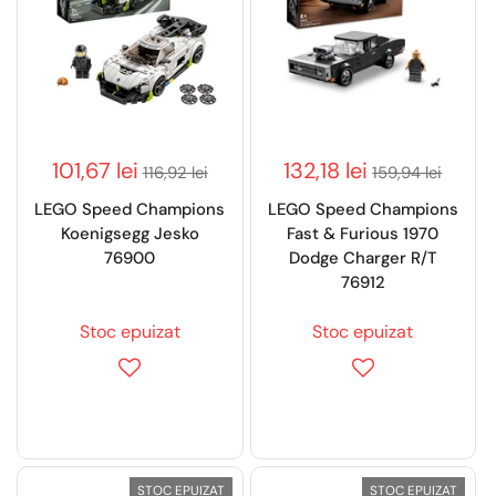
101,67 lei
132,18 lei
116,92 lei
159,94 lei
LEGO Speed Champions
LEGO Speed Champions
Koenigsegg Jesko
Fast & Furious 1970
76900
Dodge Charger R/T
76912
Stoc epuizat
Stoc epuizat
STOC EPUIZAT
STOC EPUIZAT