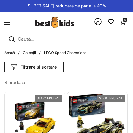
Salt la conținut
[SUPER SALE] reducere de pana la 40%.
Deschideți co
0
Deschideți meniul
Acasă
/
Colecții
/
LEGO Speed Champions
Filtrare și sortare
8 produse
STOC EPUIZAT
STOC EPUIZAT