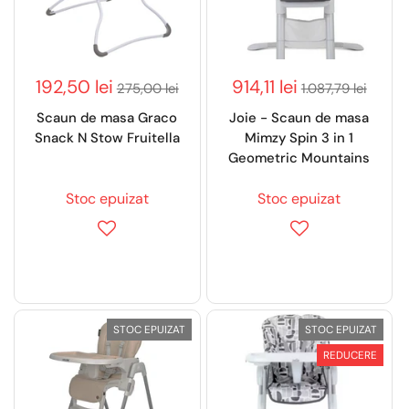
192,50 lei
914,11 lei
275,00 lei
1.087,79 lei
Scaun de masa Graco
Joie - Scaun de masa
Snack N Stow Fruitella
Mimzy Spin 3 in 1
Geometric Mountains
Stoc epuizat
Stoc epuizat
STOC EPUIZAT
STOC EPUIZAT
REDUCERE