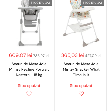
STOC EPUIZAT
STOC EPUIZAT
609,07 lei
365,03 lei
736,97 lei
427,09 lei
Scaun de Masa Joie
Scaun de Masa Joie
Mimzy Recline Portrait
Mimzy Snacker What
Nastere - 15 kg
Time Is It
Stoc epuizat
Stoc epuizat