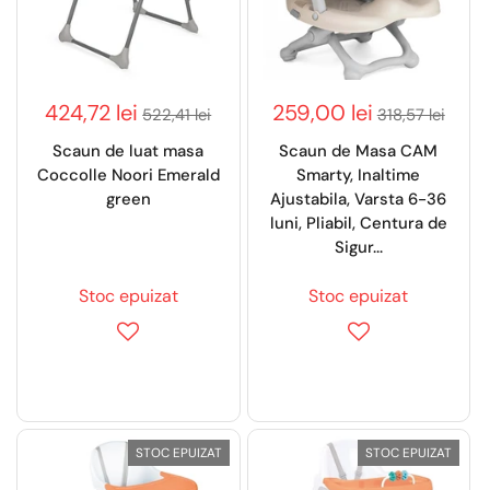
424,72 lei
259,00 lei
522,41 lei
318,57 lei
Scaun de luat masa
Scaun de Masa CAM
Coccolle Noori Emerald
Smarty, Inaltime
green
Ajustabila, Varsta 6-36
luni, Pliabil, Centura de
Sigur...
Stoc epuizat
Stoc epuizat
STOC EPUIZAT
STOC EPUIZAT