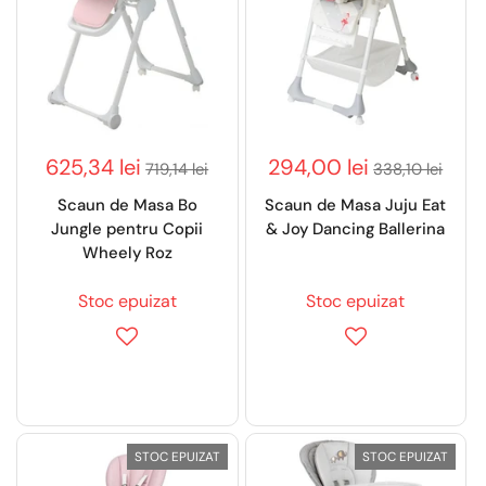
625,34 lei
294,00 lei
719,14 lei
338,10 lei
Scaun de Masa Bo
Scaun de Masa Juju Eat
Jungle pentru Copii
& Joy Dancing Ballerina
Wheely Roz
Stoc epuizat
Stoc epuizat
STOC EPUIZAT
STOC EPUIZAT