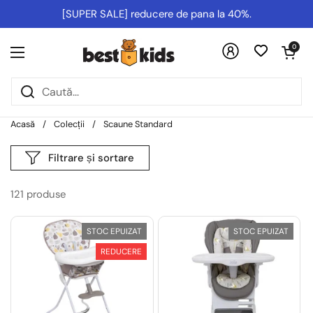
Salt la conținut
[SUPER SALE] reducere de pana la 40%.
Deschideți co
0
Deschideți meniul
Acasă
/
Colecții
/
Scaune Standard
Filtrare și sortare
121 produse
STOC EPUIZAT
STOC EPUIZAT
REDUCERE