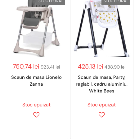
STOC EPUIZAT
STOC EPUIZAT
750,74 lei
425,13 lei
923,41 lei
488,90 lei
Scaun de masa Lionelo
Scaun de masa, Party,
Zanna
reglabil, cadru aluminiu,
White Bees
Stoc epuizat
Stoc epuizat