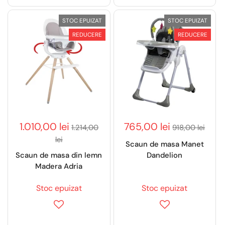
STOC EPUIZAT
STOC EPUIZAT
REDUCERE
REDUCERE
1.010,00 lei
765,00 lei
1.214,00
918,00 lei
lei
Scaun de masa Manet
Scaun de masa din lemn
Dandelion
Madera Adria
Stoc epuizat
Stoc epuizat