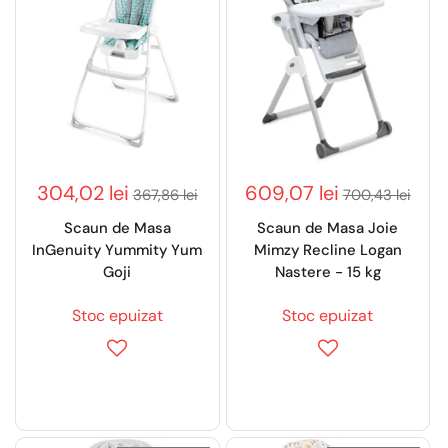
304,02 lei
609,07 lei
367,86 lei
700,43 lei
Scaun de Masa
Scaun de Masa Joie
InGenuity Yummity Yum
Mimzy Recline Logan
Goji
Nastere - 15 kg
Stoc epuizat
Stoc epuizat