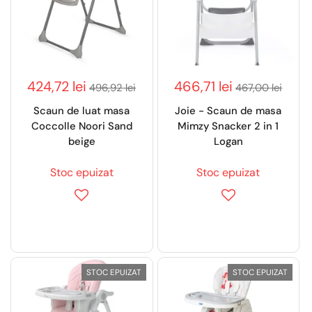
424,72 lei
466,71 lei
496,92 lei
467,00 lei
Scaun de luat masa
Joie - Scaun de masa
Coccolle Noori Sand
Mimzy Snacker 2 in 1
beige
Logan
Stoc epuizat
Stoc epuizat
STOC EPUIZAT
STOC EPUIZAT