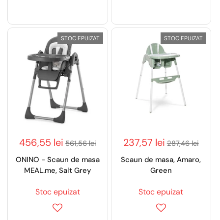
STOC EPUIZAT
STOC EPUIZAT
456,55 lei
237,57 lei
561,56 lei
287,46 lei
ONINO - Scaun de masa
Scaun de masa, Amaro,
MEAL.me, Salt Grey
Green
Stoc epuizat
Stoc epuizat