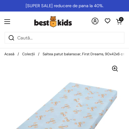
Salt la conținut
[SUPER SALE] reducere de pana la 40%.
Deschideți co
0
Deschideți meniul
Acasă
/
Colecții
/
Saltea patut balansoar, First Dreams, 90x42x6 cm, 