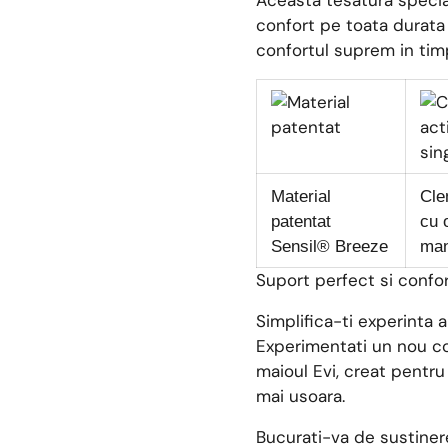
Aceasta tesatura special
confort pe toata durata
confortul suprem in timp
Material
Cle
patentat
cu 
Sensil® Breeze
ma
Suport perfect si confo
Simplifica-ti experinta al
Experimentati un nou con
maioul Evi, creat pentru
mai usoara.
Bucurati-va de sustinere