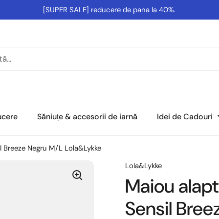
[SUPER SALE] reducere de pana la 40%.
ducere
Săniuțe & accesorii de iarnă
Idei de Cadouri
il Breeze Negru M/L Lola&Lykke
Lola&Lykke
Maiou alapt
Sensil Bre