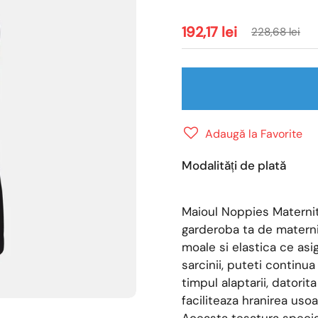
192,17 lei
228,68 lei
Adaugă la Favorite
Modalități de plată
Maioul Noppies Maternit
garderoba ta de maternit
moale si elastica ce asi
sarcinii, puteti continu
timpul alaptarii, datori
faciliteaza hranirea usoa