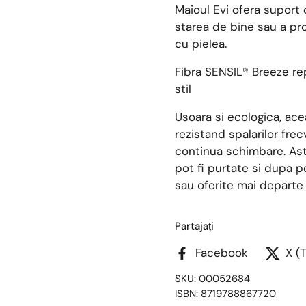
Maioul Evi ofera suport o
starea de bine sau a pr
cu pielea.
Fibra SENSIL® Breeze rep
stil
Usoara si ecologica, ac
rezistand spalarilor fre
continua schimbare. Ast
pot fi purtate si dupa p
sau oferite mai departe 
Partajați
Facebook
X (
SKU: 00052684
ISBN: 8719788867720