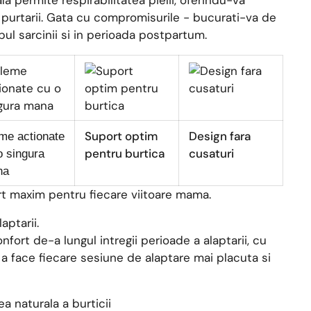
a permite respirabilitatea pielii, oferindu-va
 purtarii. Gata cu compromisurile - bucurati-va de
ul sarcinii si in perioada postpartum.
Suport optim
Design fara
me actionate
pentru burtica
cusaturi
o singura
na
rt maxim pentru fiecare viitoare mama.
aptarii.
fort de-a lungul intregii perioade a alaptarii, cu
 a face fiecare sesiune de alaptare mai placuta si
a naturala a burticii