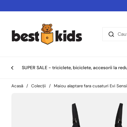
Salt la conținut
SUPER SALE - triciclete, biciclete, accesorii la re
Acasă
/
Colecții
/
Maiou alaptare fara cusaturi Evi Sens