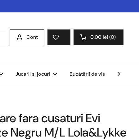
Cont
0,00 lei
0
Deschideți coșul
Jucarii si jocuri
Bucătării de vis
Scaune A
are fara cusaturi Evi
eze Negru M/L Lola&Lykke