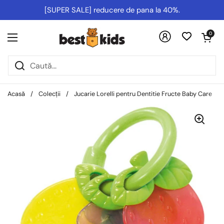
Salt la conținut
[SUPER SALE] reducere de pana la 40%.
Deschideți co
0
Deschideți meniul
Acasă
/
Colecții
/
Jucarie Lorelli pentru Dentitie Fructe Baby Care