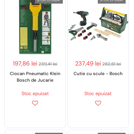
STOC EPUIZAT
STOC EPUIZAT
197,86 lei
237,49 lei
239,41 lei
282,61 lei
Ciocan Pneumatic Klein
Cutie cu scule - Bosch
Bosch de Jucarie
Stoc epuizat
Stoc epuizat