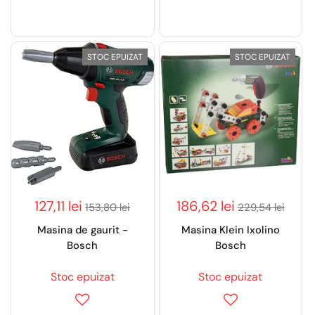
STOC EPUIZAT
STOC EPUIZAT
127,11 lei
186,62 lei
153,80 lei
229,54 lei
Masina de gaurit -
Masina Klein Ixolino
Bosch
Bosch
Stoc epuizat
Stoc epuizat