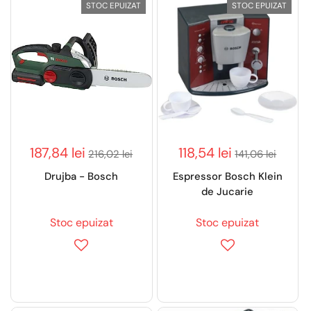
STOC EPUIZAT
STOC EPUIZAT
187,84 lei
118,54 lei
216,02 lei
141,06 lei
Drujba - Bosch
Espressor Bosch Klein
de Jucarie
Stoc epuizat
Stoc epuizat