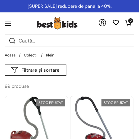
Salt la conținut
[SUPER SALE] reducere de pana la 40%.
Deschideți co
0
Deschideți meniul
Acasă
/
Colecții
/
Klein
Filtrare și sortare
99 produse
STOC EPUIZAT
STOC EPUIZAT