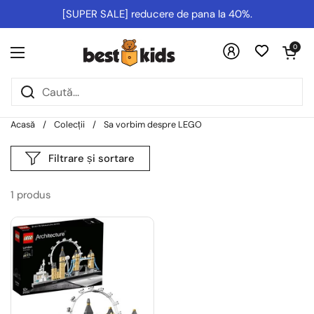
Salt la conținut
[SUPER SALE] reducere de pana la 40%.
Deschideți co
0
Deschideți meniul
Acasă
/
Colecții
/
Sa vorbim despre LEGO
Filtrare și sortare
1 produs